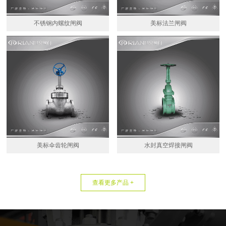
不锈钢内螺纹闸阀
美标法兰闸阀
美标伞齿轮闸阀
水封真空焊接闸阀
查看更多产品 +