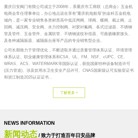
重庆日安阀门有限公司成立于2008年，系重庆市工商联（总商会）五金机
电商会常任理事单位，办公地点设在享有“重庆机电航母”的金科五金机电
城内，是一家专业销售各类材质高中低压闸阀、球阀、蝶阀、截止阀、止
回阀、减压阀、安全阀、水力控制阀、衬胶衬氟阀、各式过滤器、不锈钢
管及管件、五金管件、金属软管、不锈钢波纹补偿器、可曲挠橡胶接头、
及各种减隔振器、减隔振台座等产品的专业销售型企业。
公司长期致力于管理优化，不断进取并通过质量管理体系认证、环境管理
体系认证、职业健康管理体系和CSA、UL、FM、NSF、cUPC、CE、
WRAS、ACS、WATERMARK等国际认证，获批国家特种设备制造许可
(压力管道)、涉及饮用水卫生安全产品许可、CNAS国家级认可实验室证书
和浙江制造2025认证证书...
了解更多 +
NEWS INFORMATION
新闻动态
/ 致力于打造百年日安品牌