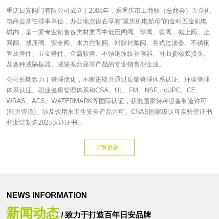
重庆日安阀门有限公司成立于2008年，系重庆市工商联（总商会）五金机
电商会常任理事单位，办公地点设在享有“重庆机电航母”的金科五金机电
城内，是一家专业销售各类材质高中低压闸阀、球阀、蝶阀、截止阀、止
回阀、减压阀、安全阀、水力控制阀、衬胶衬氟阀、各式过滤器、不锈钢
管及管件、五金管件、金属软管、不锈钢波纹补偿器、可曲挠橡胶接头、
及各种减隔振器、减隔振台座等产品的专业销售型企业。
公司长期致力于管理优化，不断进取并通过质量管理体系认证、环境管理
体系认证、职业健康管理体系和CSA、UL、FM、NSF、cUPC、CE、
WRAS、ACS、WATERMARK等国际认证，获批国家特种设备制造许可
(压力管道)、涉及饮用水卫生安全产品许可、CNAS国家级认可实验室证书
和浙江制造2025认证证书...
了解更多 +
NEWS INFORMATION
新闻动态
/ 致力于打造百年日安品牌