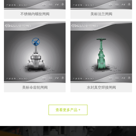
不锈钢内螺纹闸阀
美标法兰闸阀
美标伞齿轮闸阀
水封真空焊接闸阀
查看更多产品 +