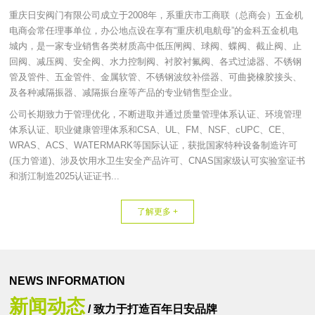
重庆日安阀门有限公司成立于2008年，系重庆市工商联（总商会）五金机
电商会常任理事单位，办公地点设在享有“重庆机电航母”的金科五金机电
城内，是一家专业销售各类材质高中低压闸阀、球阀、蝶阀、截止阀、止
回阀、减压阀、安全阀、水力控制阀、衬胶衬氟阀、各式过滤器、不锈钢
管及管件、五金管件、金属软管、不锈钢波纹补偿器、可曲挠橡胶接头、
及各种减隔振器、减隔振台座等产品的专业销售型企业。
公司长期致力于管理优化，不断进取并通过质量管理体系认证、环境管理
体系认证、职业健康管理体系和CSA、UL、FM、NSF、cUPC、CE、
WRAS、ACS、WATERMARK等国际认证，获批国家特种设备制造许可
(压力管道)、涉及饮用水卫生安全产品许可、CNAS国家级认可实验室证书
和浙江制造2025认证证书...
了解更多 +
NEWS INFORMATION
新闻动态
/ 致力于打造百年日安品牌