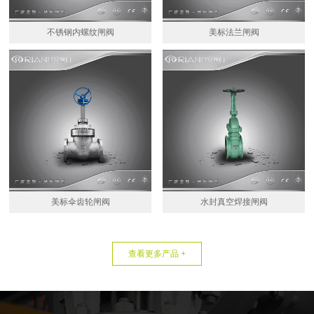
不锈钢内螺纹闸阀
美标法兰闸阀
美标伞齿轮闸阀
水封真空焊接闸阀
查看更多产品 +