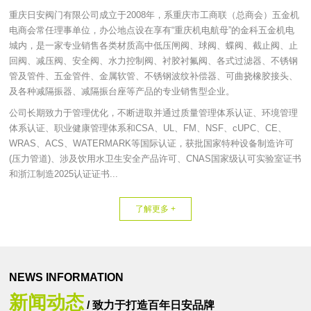
重庆日安阀门有限公司成立于2008年，系重庆市工商联（总商会）五金机
电商会常任理事单位，办公地点设在享有“重庆机电航母”的金科五金机电
城内，是一家专业销售各类材质高中低压闸阀、球阀、蝶阀、截止阀、止
回阀、减压阀、安全阀、水力控制阀、衬胶衬氟阀、各式过滤器、不锈钢
管及管件、五金管件、金属软管、不锈钢波纹补偿器、可曲挠橡胶接头、
及各种减隔振器、减隔振台座等产品的专业销售型企业。
公司长期致力于管理优化，不断进取并通过质量管理体系认证、环境管理
体系认证、职业健康管理体系和CSA、UL、FM、NSF、cUPC、CE、
WRAS、ACS、WATERMARK等国际认证，获批国家特种设备制造许可
(压力管道)、涉及饮用水卫生安全产品许可、CNAS国家级认可实验室证书
和浙江制造2025认证证书...
了解更多 +
NEWS INFORMATION
新闻动态
/ 致力于打造百年日安品牌