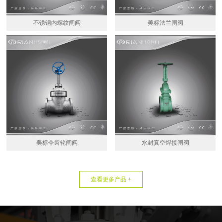
不锈钢内螺纹闸阀
美标法兰闸阀
美标伞齿轮闸阀
水封真空焊接闸阀
查看更多产品 +